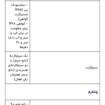
– سامسونگ
پی (Visa،
مسترکارت
گواهی)
– گواهی IP68
برای مقاومت
در برابر گرد و
غبار و آب تا 1.5
متر و 30
دقیقه
تک سیم‌کارته
(نانو-سیم) یا
دو سیم‌کارته‌ی
سیم‌کارت
هیبریدی (نانو-
سیم, همزمان
یکی فعال)
پلتفرم
– اندروید 9.0