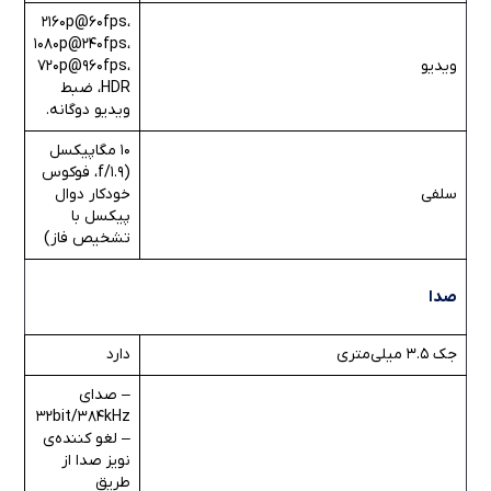
2160p@60fps،
1080p@240fps،
ویدیو
720p@960fps،
HDR، ضبط
ویدیو دوگانه.
10 مگاپیکسل
(f/1.9، فوکوس
سلفی
خودکار دوال
پیکسل با
تشخیص فاز)
صدا
جک ۳.۵ میلی‌متری
دارد
– صدای
32bit/384kHz
– لغو کننده‌ی
نویز صدا از
طریق