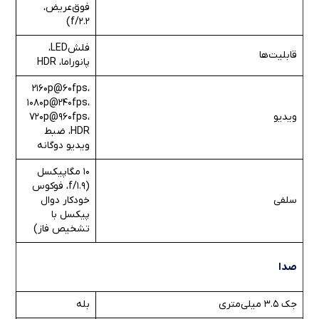
فوق‌عریض،
f/2.2)
فلشLED،
قابلیت‌ها
پانوراما، HDR
2160p@60fps،
1080p@240fps،
ویدیو
720p@960fps،
HDR، ضبط
ویدیو دوگانه
10 مگاپیکسل
(f/1.9، فوکوس
سلفی
خودکار دوال
پیکسل با
تشخیص فاز)
صدا
جک ۳.۵ میلی‌متری
بله