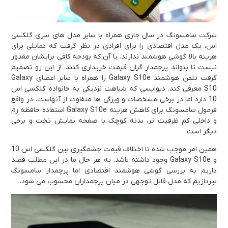
شرکت سامسونگ در سال جاری همراه با سایر مدل های سری گلکسی
اس، یک مدل اقتصادی را برای افرادی در نظر گرفت که تمایلی برای
هزینه بالا گوشی هوشمند ندارند. یا آن که بودجه کافی برایشان مقدور
نیست تا بتواند پرچمدار گران قیمت خریداری کنند. از این رو تصمیم
گرفت تلفن هوشمند Galaxy S10e را همراه با سایر اعضای Galaxy
S10 معرفی کند. دیوایسی که شباهت نزدیکی به خانواده گلکسی اس
10 دارد اما در برخی مشخصات و ویژگی ها متفاوت از آنهاست. در واقع
فرمول سامسونگ برای کاهش هزینه Galaxy S10e استفاده حافظه رم
و داخلی کم ظرفیت تر، بدنه کوچک با صفحه نمایش تخت و برخی
دیگر است.
همین امر موجب شده تا اختلاف قیمت چشمگیری بین گلکسی اس 10
و Galaxy S10e وجود داشته باشد. به هر حال ما در این مطلب قصد
داریم به بررسی گوشی هوشمند اقتصادی اما پرچمدار سامسونگ
بپردازیم که مدل قابل توجهی در میان پرچمداران محسوب می شود.