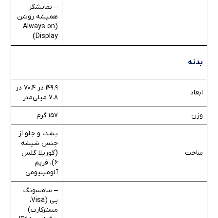
– نمایشگر
همیشه روشن
(Always on
Display)
بدنه
149.9 در 70.4 در
ابعاد
7.8 میلی‌متر
وزن
157 گرم
پشت و جلو از
جنس شیشه
ساخت
(گوریلا گلس
6)، فریم
آلومینیومی
– سامسونگ
پی (Visa،
مسترکارت)