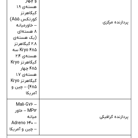
و چهار
هسته‌ی 1.9
گیگاهرتز
کورتکس A55)
پردازنده مرکزی
– خاورمیانه
8 هسته‌ای
(یک هسته‌ی
2.8 گیگاهرتز
Kryo 485 سه
هسته‌ی 2.4
گیگاهرتز Kryo
485 چهار
هسته‌ی 1.7
گیگاهرتز Kryo
485) – چین و
آمریکا
– Mali-G76
MP12 – خاور
پردازنده گرافیکی
میانه
– Adreno 640
– چین و آمریکا