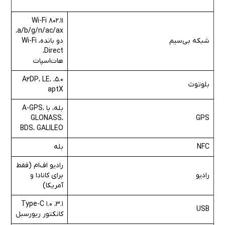
Wi-Fi 802.11
a/b/g/n/ac/ax،
شبکه بی‌سیم
دو بانده، Wi-Fi
Direct،
هات‌اسپات
5.0، A2DP، LE،
بلوتوث
aptX
بله، با A-GPS،
GLONASS،
GPS
BDS، GALILEO
NFC
بله
رادیو اف‌ام (فقط
رادیو
برای کانادا و
آمریکا)
3.1، Type-C 1.0
USB
کانکتور ریورسبل