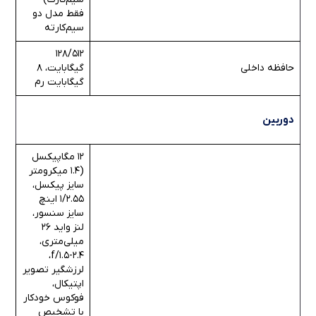
فقط مدل دو
سیم‌کارته
128/512
حافظه داخلی
گیگابایت، 8
گیگابایت رم
دوربین
12 مگاپیکسل
(1.4 میکرومتر
سایز پیکسل،
1/2.55 اینچ
سایز سنسور،
لنز واید 26
میلی‌متری،
f/1.5-2.4،
لرزشگیر تصویر
اپتیکال،
فوکوس خودکار
با تشخیص