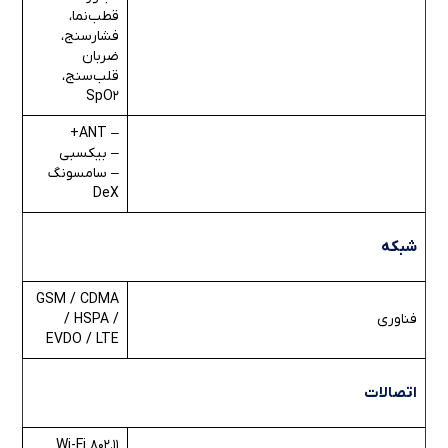
قطب‌نما،
فشارسنج،
ضربان
قلب‌سنج،
SpO2
– ANT+
– بیکسبی
– سامسونگ
DeX
شبکه
GSM / CDMA
فناوری
/ HSPA /
EVDO / LTE
اتصالات
Wi-Fi 802.11