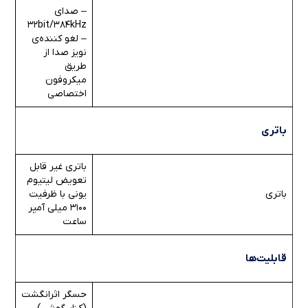
– صدای
32bit/384kHz
– لغو کننده‌ی
نویز صدا از
طریق
میکروفون
اختصاصی
باتری
باتری غیر قابل
تعویض لیتیوم
باتری
یونی با ظرفیت
3100 میلی آمپر
ساعت
قابلیت‌ها
حسگر اثرانگشت