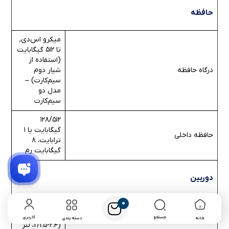
حافظه
میکرو اس‌دی,
تا 512 گیگابایت
(استفاده از
درگاه حافظه
شیار دوم
سیم‌کارت) –
مدل دو
سیم‌کارت
128/512
گیگابایت یا 1
حافظه داخلی
ترابایت، 8
گیگابایت رم
دوربین
0
سه‌گانه: 12
مگاپیکسل
جستجو
کاربری
خانه
دسته بندی
(f/1.5-2.4، لنز