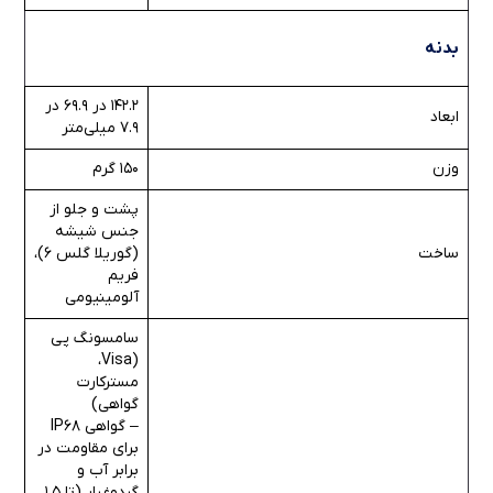
بدنه
142.2 در 69.9 در
ابعاد
7.9 میلی‌متر
وزن
150 گرم
پشت و جلو از
جنس شیشه
ساخت
(گوریلا گلس 6)،
فریم
آلومینیومی
سامسونگ پی
(Visa،
مسترکارت
گواهی)
– گواهی IP68
برای مقاومت در
برابر آب و
گردوغبار (تا 1.5