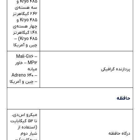
Kryo 485 و
سه هسته‌ی
2.42 گیگاهرتز
Kryo 485 و
چهار هسته‌ی
1.48 گیگاهرتز
Kryo 485) –
چین و آمریکا
– Mali-G76
MP12 – خاور
پردازنده گرافیکی
میانه
– Adreno 640
– چین و آمریکا
حافظه
میکرو اس‌دی،
تا 512 گیگابایت
(استفاده از
درگاه حافظه
شیار دوم
سیم‌کارت) –