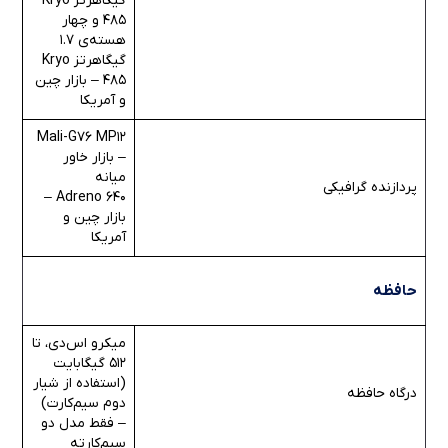
گیگاهرتز Kryo
485 و چهار
هسته‌ی 1.7
گیگاهرتز Kryo
485 – بازار چین
و آمریکا
Mali-G76 MP12
– بازار خاور
میانه
پردازنده گرافیکی
Adreno 640 –
بازار چین و
آمریکا
حافظه
میکرو اس‌دی، تا
512 گیگابایت
(استفاده از شیار
درگاه حافظه
دوم سیم‌کارت)
– فقط مدل دو
سیم‌کارته