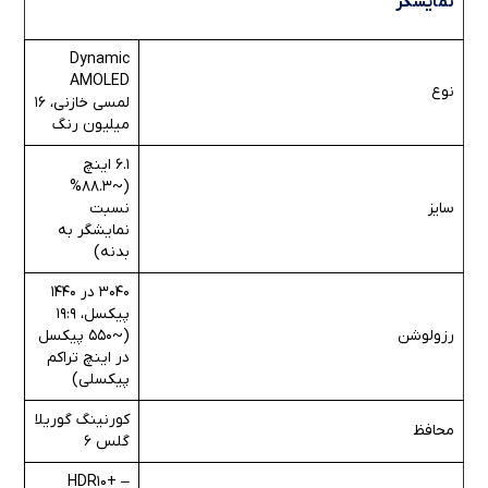
نمایشگر
Dynamic
AMOLED
نوع
لمسی خازنی، 16
میلیون رنگ
6.1 اینچ
(~88.3%
سایز
نسبت
نمایشگر به
بدنه)
3040 در 1440
پیکسل، 19:9
رزولوشن
(~550 پیکسل
در اینچ تراکم
پیکسلی)
کورنینگ گوریلا
محافظ
گلس 6
– +HDR10