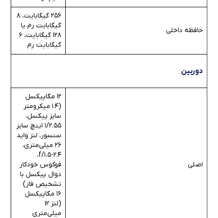
256 گیگابایت، 8
گیگابایت رم یا
حافظه داخلی
128 گیگابایت، 6
گیگابایت رم
دوربین
12 مگاپیکسل
(1.4 میکرومتر
سایز پیکسل،
1/2.55 اینچ سایز
سنسور، لنز واید
26 میلی‌متری،
f/1.5-2.4،
اصلی
فوکوس خودکار
دوال پیکسل با
تشخیص فاز)
16 مگاپیکسل
(لنز 12
میلی‌متری