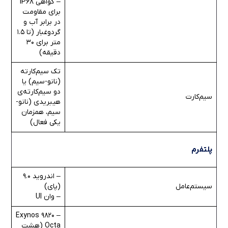
– گواهی IP68
برای مقاومت
در برابر آب و
گردوغبار (تا 1.5
متر برای 30
دقیقه)
تک سیم‌کارته
(نانو-سیم) یا
دو سیم‌کارته‌ی
سیم‌کارت
هیبریدی (نانو-
سیم، همزمان
یکی فعال)
پلتفرم
– اندروید 9.0
سیستم‌عامل
(پای)
– وان UI
– Exynos 9820
Octa (هشت