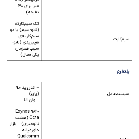
متر برای 30
دقیقه)
تک سیم‌کارته
(نانو-سیم) یا دو
سیم‌کارته‌ی
سیم‌کارت
هیبریدی (نانو-
سیم، همزمان
یکی فعال)
پلتفرم
– اندروید 9.0
سیستم‌عامل
(پای)
– وان UI
Exynos 9820
Octa (هشت
نانومتری) – بازار
خاورمیانه
Qualcomm