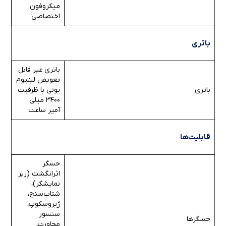
میکروفون
اختصاصی
باتری
باتری غیر قابل
تعویض لیتیوم
باتری
یونی با ظرفیت
3400 میلی
آمپر ساعت
قابلیت‌ها
حسگر
اثرانگشت (زیر
نمایشگر)،
شتاب‌سنج،
ژیروسکوپ،
سنسور
حسگرها
مجاورت،