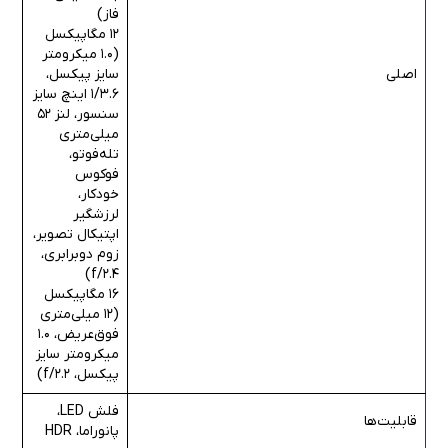
فاز)
12 مگاپیکسل
(1.0 میکرومتر
اصلی
سایز پیکسل،
1/3.6 اینچ سایز
سنسور، لنز 52
میلی‌متری
تله‌فوتو،
فوکوس
خودکار،
لرزشگیر
اپتیکال تصویر،
زوم دوبرابری،
f/2.4)
16 مگاپیکسل
(12 میلی‌متری
فوق‌عریض، 1.0
میکرومتر سایز
پیکسل، f/2.2)
فلش LED،
قابلیت‌ها
پانوراما، HDR