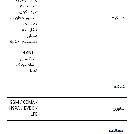
(کنار گوشی)،
شتاب‌سنج،
ژیروسکوپ،
حسگرها
سنسور مجاورت،
قطب‌نما،
فشارسنج،
ضربان
قلب‌سنج، SpO2
– ANT+
– بیکسبی
– سامسونگ
DeX
شبکه
GSM / CDMA /
فناوری
HSPA / EVDO /
LTE
اتصالات