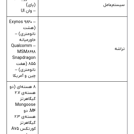
سیستم‌عامل
(پای)
– وان UI
– Exynos 9820
(هشت
نانومتری) –
خاورمیانه
– Qualcomm
تراشه
MSM8998
Snapdragon
855 (هفت
نانومتری) –
چین و آمریکا
8 هسته‌ای (دو
هسته‌ی 2.7
گیگاهرتز
Mongoose
M4، دو
هسته‌ی 2.3
گیگاهرتز
کورتکس A75