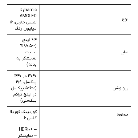
Dynamic
AMOLED
نوع
لمسی خازنی، 16
میلیون رنگ
6.4 اینچ
(~87.5%
سایز
نسبت
نمایشگر به
بدنه)
3040 در 1440
پیکسل، 19:9
رزولوشن
(~526 پیکسل
در اینچ تراکم
پیکسلی)
کورنینگ گوریلا
محافظ
گلس 6
– +HDR10
– نمایشگر