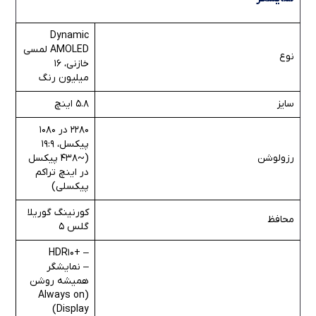
Dynamic
AMOLED لمسی
نوع
خازنی، 16
میلیون رنگ
سایز
5.8 اینچ
2280 در 1080
پیکسل، 19:9
رزولوشن
(~438 پیکسل
در اینچ تراکم
پیکسلی)
کورنینگ گوریلا
محافظ
گلس 5
– +HDR10
– نمایشگر
همیشه روشن
(Always on
Display)