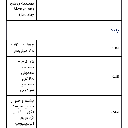
همیشه روشن
(Always on
Display)
بدنه
157.6 در 74.1 در
ابعاد
7.8 میلی‌متر
175 گرم –
نسخه‌ی
معمولی
وزن
198 گرم –
نسخه‌ی
سرامیکی
پشت و جلو از
جنس شیشه
ساخت
(گوریلا گلس
6)، فریم
آلومینیومی