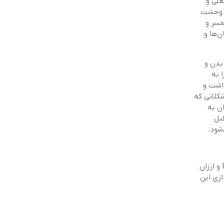
علی و
وع وحشت
مسر و
ن‌ها و
یدن و
 به
داشت و
god با فرمانروایی کریتوس و مشکلاتی که
ان به
بل
هر چند این بازی ابتدا برای کنسول پلی استیشن طراحی شد و هنوز هم جزو محبوب‌ترین بازی‌های این کنسول است اما دسترسی راحت به PC و ارزان
و راه‌اندازی این