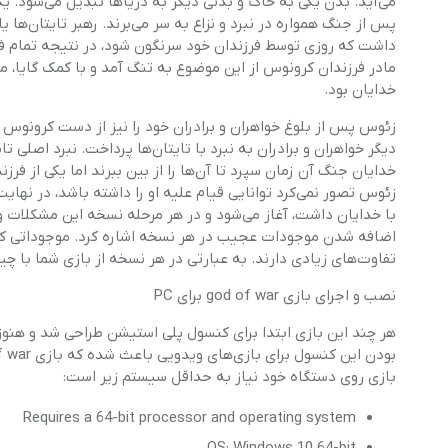
می‌آید. بدن یکی به خاک و بدنی دیگر به دریاها تبدیل می‌شود. یک
پس از جنگ همواره در نبرد و نزاع به سر می‌برند. رهبر تایتان‌ه
داشت که روزی توسط فرزندان خود سرنگون شود، در نتیجه تمام فرزند
مادر فرزندان کرونوس از این موضوع به تنگ آمد و با کمک گایا، ما
خدایان بود.
زئوس پس از بلوغ خواهران و برادران خود را نیز از دست کرونوس آ
دیگر خواهران و برادران به نبرد با تایتان‌ها پرداخت. نبرد اصلی تا
خدایان جنگ آن زمان سپرد تا آن‌ها را از بین ببرند اما یکی از فرزن
با خدایان داشت، آغاز می‌شود و در هر مرحله نسخه این مشکلات و ن
اضافه شدن موجودات عجیب در هر نسخه اشاره کرد. موجوداتی که 
تفاو‌ت‌های زیادی دارند. به عبارتی در هر نسخه از بازی شما با چیزی جدید مواجه خواهید شد 
نصب و اجرای بازی god of war برای PC
بازی روی دستگاه خود نیاز به حداقل سیستم زیر است:
Requires a 64-bit processor and operating system
OS: Windows 10 64-bit