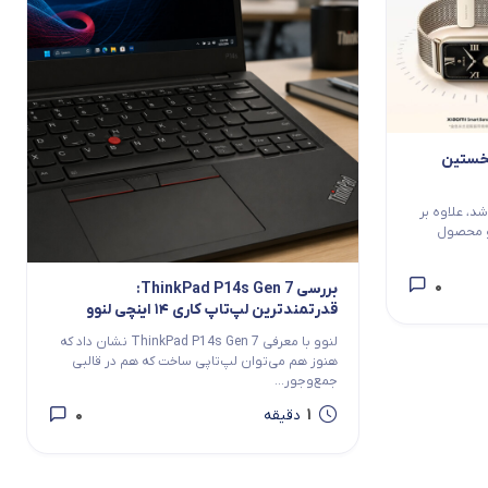
ند ۱۰ پرو و نخستین
د، علاوه بر
مکس، از دو محصول
0
بررسی ThinkPad P14s Gen 7:
قدرتمندترین لپ‌تاپ کاری ۱۴ اینچی لنوو
لنوو با معرفی ThinkPad P14s Gen 7 نشان داد که
هنوز هم می‌توان لپ‌تاپی ساخت که هم در قالبی
جمع‌وجور...
0
1
دقیقه