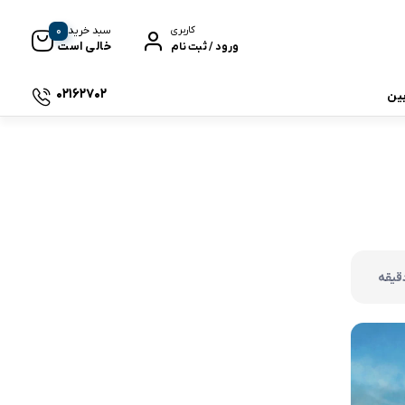
0
سبد خرید
کاربری
خالی است
ورود / ثبت نام
02162702
بین
 جی بی ال
نگ
وای