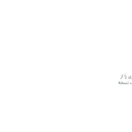
 را از
ام آن‌ها دارای یک نسخه