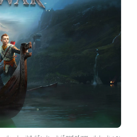
گوشی موتورولا
گوشی نوکیا
گوشی وان پلاس
گوشی اچ تی سی
گوشی ال جی
گوشی کاترپیلار