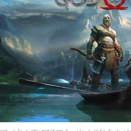
آرام پز
اجاق گاز
اجاق گاز رومیزی
توستر
جاروبرقی
چرخ گوشت
خردکن
سایر لوازم خانگی
غذاساز