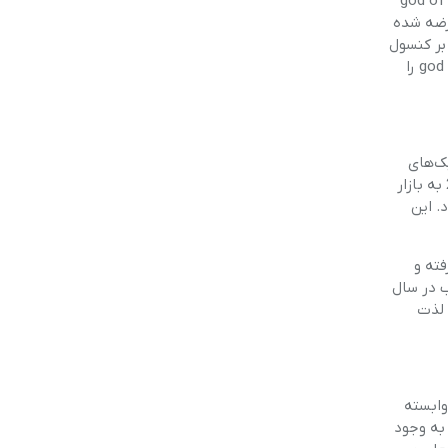
انین این بازی چه می‌دانید؟ به کدام بازی‌ها در سبک god of war علاقه دارید؟ بازی god of war
رضه شده
 علاوه بر کنسول
پلی استیشن در سایر کنسول‌ها و ابزارهای بازی مانند موبایل موبایل و کامپیوتر نیز قابل انجام است. اگر قصد آشنایی کامل با بازی god of war را
ر سبک‌های
بازی‌های ویدیویی باشید هم قطعا نام بازی god of war به گوش شما خورده است. نسخه اول این بازی جذاب در سبک اکشن، در سال 2015 به بازار
شود. این
 گرفته و
د. در نهایت این بازی جذاب در سال
 لذت
 وابسته
 به وجود