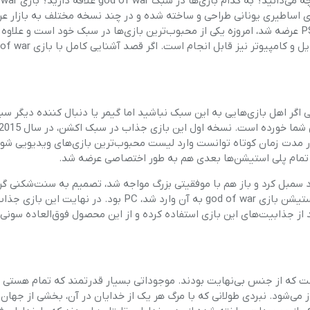
چه میزان با بازی god of war آشنایی دارید؟ از قو
فر
ی اساطیری یونانی طراحی و ساخته شده و در چند نسخه مختلف به بازار ع
است. این بازی که اولین نسخه آن در سال 2005 و برای کنسول PS2 عرضه شد، امروزه یکی از محبوب‌ترین بازی‌ها در سبک خود است و
قهوه ساز
گوشتکوب برقی
دا کرد که بازی god of war را نشناسد. حتی اگر اهل بازی‌هایی به این سبک نباشید اما گیمر یا دنبال کننده دیگ
ماشین ظرفشویی
ین نسخه این بازی مخصوص پلی استیشن 2 بود و در مدت زمان کوتاه توانست وارد لیست محبوب‌ترین بازی‌های ویدیویی 
مایکروویو
مخلوط کن
 2018 و زمانی که سونی این بازی را برای کنسول نسل 4 خود سمبل کرد و باز هم با موفقیتی بزرگ مواجه شد، تصمیم به سنت‌شکنی
بازی را به دیگر کنسول‌ها وارد کرد. اولین کنسولی که بعد از پلی استیشن بازی god of war به آن وارد شد، PC بو
وانند از جذابیت‌های این بازی استفاده کرده و از این محصول فوق‌العاده سونی
همزن
هود
نی و موجوداتی است که از جنس بی‌نهایت بودند. موجوداتی بسیار قدرتمند که تمام هستی
ز می‌شود. نبردی طولانی که با مرگ هر یک از خدایان در آن، بخشی از جهان