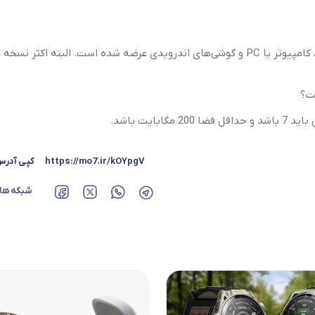
بازی God of War تا به امروز برای تمام دستگاه‌های پلی استیشن، کامپیوتر یا PC و گوشی‌های اندرویدی عرضه شده است. البته اک
ایت باشد.
https://mo7.ir/kOYpgV
کپی آدر
شبکه ها