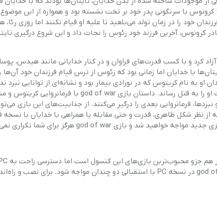
ی از موجودات ساخته شده از بدن خدایان، تایتان‌ها بودند که با خدایان ف
ا یا کرونوس با سرنگونی پدر خود بر تخت نشسته بود و همواره از این موض
ان خود را در زمان تولد می‌بلعید تا علیه او قیام نکنند اما روزی رئا، ه
در کرونوس، آخرین فرزند خود زئوس را نجات داد و این شروع درگیری تایتا
زاد کرد و با کسب قدرت‌های فراوان و در کنار خدایانی مانند هیدس، پوسا
یتان‌ها با خدایان اما زمانی بود که زئوس از ترس قیام فرزندان خود آن‌ها را
دان او به نام کریتوس که در نوزادی بیمار بود و نشانه‌ای از توانایی نبرد ن
زئوس تصور نمی‌کرد توانایی قیام علیه او را داشته باشد، در نهایت او را به قتل رساند. داستان‌ بازی  of war
بردها، فرمانروایی بعدی را درگیر می‌کنند. از جذابیت‌های این بازی می‌تو
از نظر شکل ظاهری، قدرت و حتی مقابله یا همراهی با خدایان با نسخه ق
و بازی god of war هرگز برای شما تکراری نمی‌شود.
بودن این کنسول برای بازی‌های ویدویی باعث شده که بازی god of war در نسخه PC با استقبالی دو چندان مواجه شود. برای نصب 