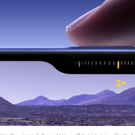
آرام پز
اجاق گاز
اجاق گاز رومیزی
توستر
جاروبرقی
چرخ گوشت
خردکن
سایر لوازم خانگی
غذاساز