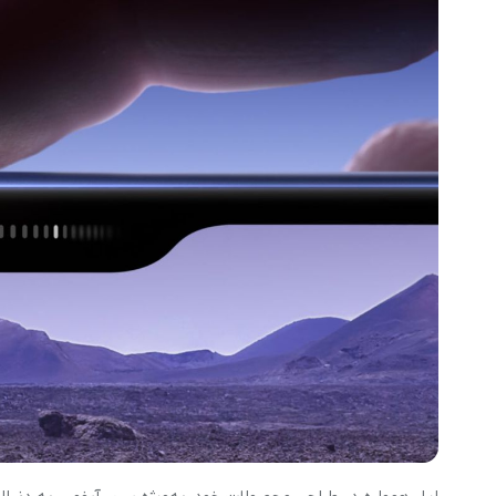
گوشی موتورولا
گوشی نوکیا
گوشی وان پلاس
گوشی اچ تی سی
گوشی ال جی
گوشی کاترپیلار