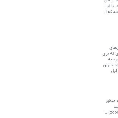
 در این
عرفی شد. با این
که پیش‌تر گمان می‌رفت آیفون ۱۷ آخرین مدلی باشد که از
دوربین را از مدل‌های
ی که برای
توجیه
جدیدترین
هد که اپل
سازی آن به منظور
مسئولیت
تشخیص حرکات لمسی و سوایپ (کشیدن انگشت) را بر عهده دارد؛ قابلیت‌هایی که به کاربران اجازه می‌دادند تنظیماتی مانند بزرگ‌نمایی (zoom) یا