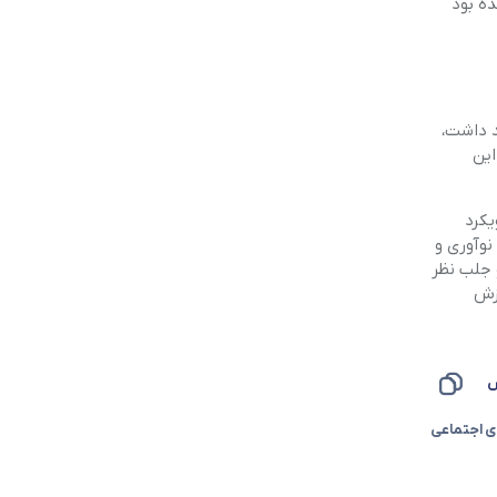
ی‌تر آیفون 16e نیز قرار داده نشده بود
جدیدی که شایعه شده “آیفون ۱۷ ایر” نام خواهد داشت،
این
یکرد
نوآوری و
 جلب نظر
زش
س
ی اجتماعی