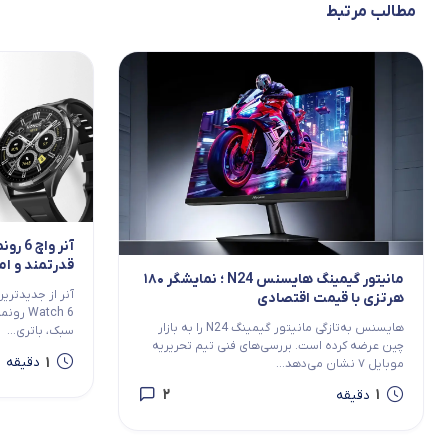
مطالب مرتبط
آنر و
قدرتمند و ام
مانیتور گیمینگ هایسنس N24 ؛ نمایشگر ۱۸۰
هرتزی با قیمت اقتصادی
atch 6
هایسنس به‌تازگی مانیتور گیمینگ N24 را به بازار
سبک، باتری...
چین عرضه کرده است. بررسی‌های فنی تیم تحریریه
1
دقیقه
موبایل ۷ نشان می‌دهد...
2
1
دقیقه