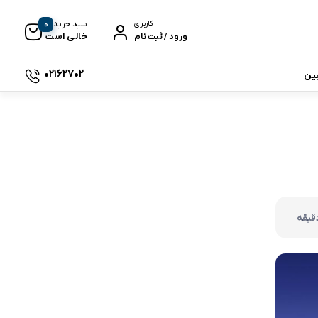
0
سبد خرید
کاربری
خالی است
ورود / ثبت نام
02162702
بین
 جی بی ال
نگ
وای