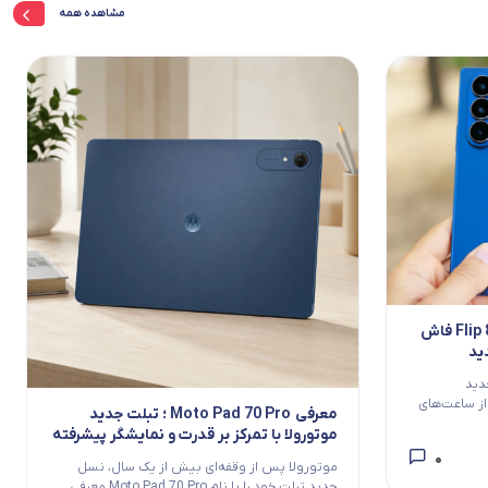
مشاهده همه
قیمت نهایی گلکسی Z Fold 8 و Flip 8 فاش
ید
دید
از ساعت‌های
معرفی Moto Pad 70 Pro ؛ تبلت جدید
موتورولا با تمرکز بر قدرت و نمایشگر پیشرفته
0
موتورولا پس از وقفه‌ای بیش از یک سال، نسل
جدید تبلت خود را با نام Moto Pad 70 Pro معرفی...