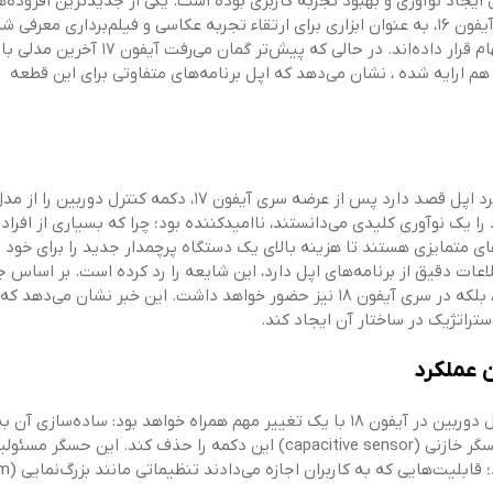
ایجاد نوآوری و بهبود تجربه کاربری بوده است. یکی از جدیدترین افزوده‌ها
فر
راستا، دکمه «کنترل دوربین» (Camera Control) بود که با معرفی آیفون ۱۶، به عنوان ابزاری برای ارتقاء تجربه عکاسی و فیلم‌برداری م
حال، گزارش‌ها و شایعات اخیر، آینده این ویژگی را در هاله‌ای از ابهام قرار داده‌اند. در حالی 
قهوه ساز
م ارایه شده ، نشان می‌دهد که اپل برنامه‌های متفاوتی برای این قطعه
گوشتکوب برقی
ماشین ظرفشویی
چندی پیش، یک شایعه در محافل فناوری منتشر شد که ادعا می‌کرد اپل قصد دارد پس از عرضه سری آیفون ۱۷، دکمه کنترل 
را یک نوآوری کلیدی می‌دانستند، ناامیدکننده بود؛ چرا که بسیاری از افراد
مایکروویو
های متمایزی هستند تا هزینه بالای یک دستگاه پرچمدار جدید را برای خود 
لاعات دقیق از برنامه‌های اپل دارد، این شایعه را رد کرده است. بر اساس 
مخلوط کن
اطلاعات فاش‌شده، دکمه کنترل دوربین نه تنها حذف نخواهد شد، بلکه در سری آیفون ۱۸ نیز حضور خواهد داشت. این خبر نشان می‌د
ستراتژیک در ساختار آن ایجاد کند.
همزن
 عملکرد
هود
نکته کلیدی در گزارش جدید این است که تداوم حضور دکمه کنترل دوربین در آیفون ۱۸ با یک تغییر مهم همراه خواهد بود: ساده‌
کاهش هزینه‌های تولید. طبق اطلاعات موجود، اپل در نظر دارد حسگر خازنی (capacitive sensor) این دکمه را حذف کند. این حسگر 