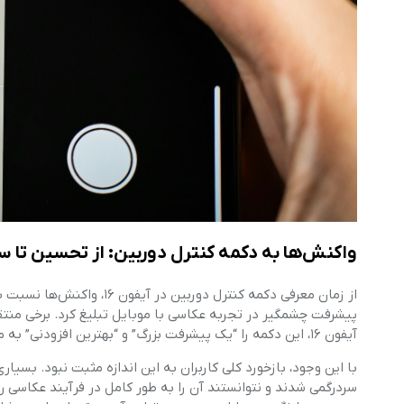
واکنش‌ها به دکمه کنترل دوربین: از تحسین تا س
از زمان معرفی دکمه کنترل د
پیشرفت چشمگیر در تجربه عکاسی با موبایل تبلیغ کرد. برخی منتقد
آیفون ۱۶، این دکمه را “یک پیشرفت بزرگ” و “بهترین افزودنی” به مدل‌های سال ۲۰۲۴ توصیف کرده بود.
با این وجود، بازخورد کلی کاربران به این اندازه مثبت نبود. بسی
سردرگمی شدند و نتوانستند آن را به طور کامل در فرآیند عکاسی رو