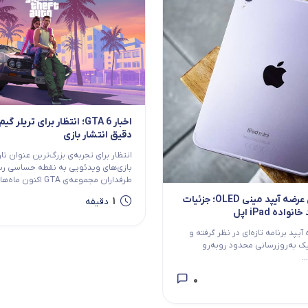
اخبار GTA 6؛ انتظار برای تریلر
دقیق انتشار بازی
انتظار برای تجربه‌ی بزرگ‌ترین عنوان ت
بازی‌های ویدئویی به نقطه حساسی ر
طرفداران مجموعه‌ی GTA اکنون ماه‌هاست که...
قیمت و زمان عرضه آیپد مینی OLED؛ جزئیات
1
دقیقه
ده iPad اپل
 آیپد برنامه تازه‌ای در نظر گرفته و
 یک به‌روزرسانی محدود روبه‌رو
.
0