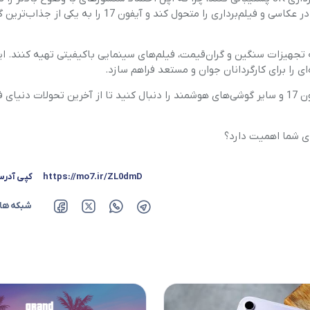
فر
مدل‌ها نیز به کار خواهد گرفت. این تغییر می‌تواند تجربه کاربران در عکاسی و فیلم‌برداری را متحول کند و آی
قهوه ساز
 تجهیزات سنگین و گران‌قیمت، فیلم‌های سینمایی باکیفیتی تهیه کنند. ای
ای را برای کارگردانان جوان و مستعد فراهم سازد.
گوشتکوب برقی
، جدیدترین اخبار و بررسی‌های تخصصی مربوط به آیفون 17 و سایر گوشی‌های هوشمند را دنبال کنید تا از آخرین تحولات دن
ماشین ظرفشویی
مایکروویو
https://mo7.ir/ZL0dmD
کپی آدر
مخلوط کن
شبکه ها
همزن
هود