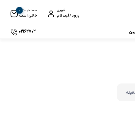
0
سبد خرید
کاربری
خالی است
ورود / ثبت نام
02162702
بین
 جی بی ال
نگ
وای