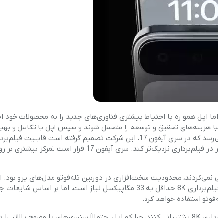
آرام پز
اجاق گاز
اجاق گاز رومیزی
توستر
جاروبرقی
د دارد، اما اپل همواره با احتیاط بیشتری فناوری‌های جدید را به محصولات خود 
با هزینه‌های تحقیق و توسعه را متحمل شوند و سپس اپل با تکامل و بهین
چرخ گوشت
در اختیار کاربران قرار دهد و آن‌ها را یک گام به تجربه‌ای حرفه‌ای‌تر در فیلم‌برداری نزدیک‌تر کند. سری آیفون 17 
خردکن
سایر لوازم خانگی
که تاکنون آیفون‌های اپل از فیلم‌برداری 8K پشتیبانی نمی‌کردند، محدودیت سخت‌افزاری در دوربین تله‌فوتو مدل‌های پرو بود.
دوربین‌ها معمولاً وضوح 12 مگاپیکسلی داشتند، در حالی که برای فیلم‌برداری 8K حداقل به 33 مگاپیکسل نیاز است. اما بر 
غذاساز
جالب‌تر اینکه ممکن است مدل‌های غیر پرو آیفون 17 نیز از فیلم‌برداری 8K پشتیبانی کنند، چرا که اپل احتمالاً سنسورهای با وضوح بالاتر