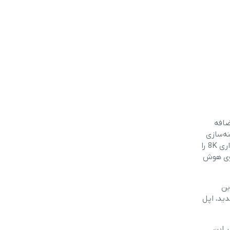
اضافه
ه‌سازی
این فناوری‌ها، آن‌ها را در محصولات خود ارائه دهد. حالا به نظر می‌رسد که در سری آیفون 17، این شرکت تصمیم گرفته است قابلیت فیلم‌برداری 8K را
قرار است تمرکز بیشتری بر روی هوش
 این
اساس شایعات جدید، اپل
 را در این