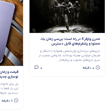
مدرن وارفر 4 در راه است؛ بررسی زمان بتا،
محتوا و پلتفرم‌های قابل دسترس
بازی‌های تیراندازی اول‌شخص همواره با انتظار و
هیجان فراوانی همراه بوده‌اند، اما وقتی صحبت از
سری بازی‌های محبوب و پرطرفدار...
0
0
دقیقه
نوسازی جدید خانوا
پل برای خانواده
این بار فقط با
نیستیم. خبرها..
1
دقیقه