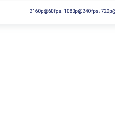
فر
2160p@60fps، 1080p@240fps، 720p
قهوه ساز
گوشتکوب برقی
ماشین ظرفشویی
مایکروویو
مخلوط کن
همزن
هود