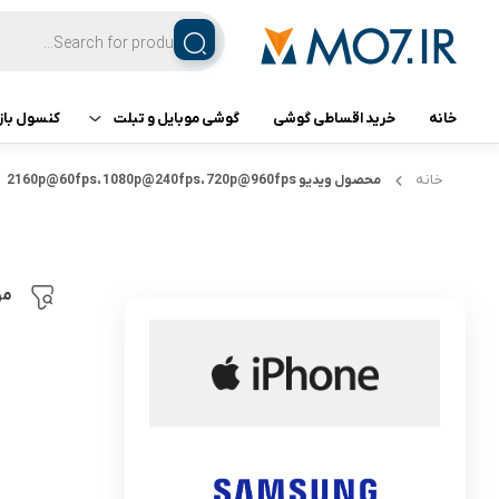
خانه
خرید اقساطی گوشی
گوشی موبایل و تبلت
کنسول باز
تبلت
کنسول ب
خانه
محصول ویدیو
2160p@60fps، 1080p@240fps، 720p@960fps
گوشی اپل
گوشی سامسونگ
مر
گوشی شیائومی
گوشی ناتینگ فون
گوشی داریا