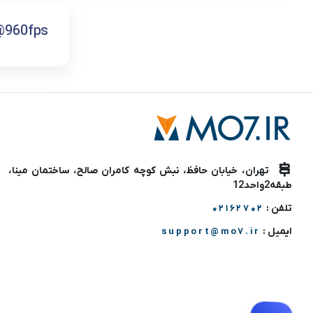
@960fps
تهران، خیابان حافظ، نبش کوچه کامران صالح، ساختمان مینا،
طبقه2واحد12
تلفن :
02162702
ایمیل :
support@mo7.ir