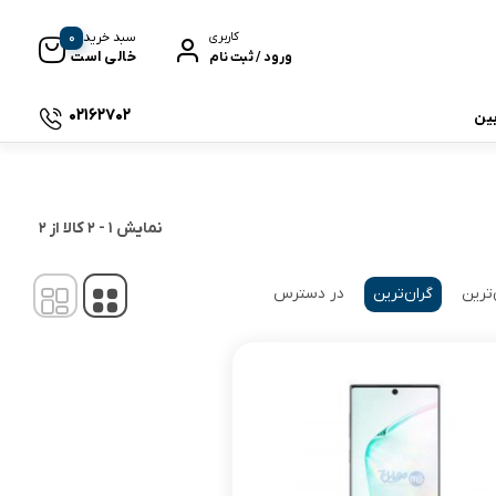
0
سبد خرید
کاربری
خالی است
ورود / ثبت نام
02162702
بین
 جی بی ال
نمایش
1
-
2
کالا از
2
‌ترین
گران‌ترین
در دسترس
نگ
وای