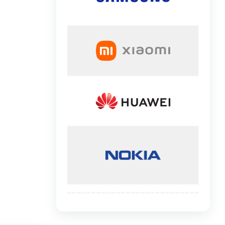
گوشی موتورولا
گوشی نوکیا
گوشی وان پلاس
گوشی اچ تی سی
گوشی ال جی
گوشی کاترپیلار