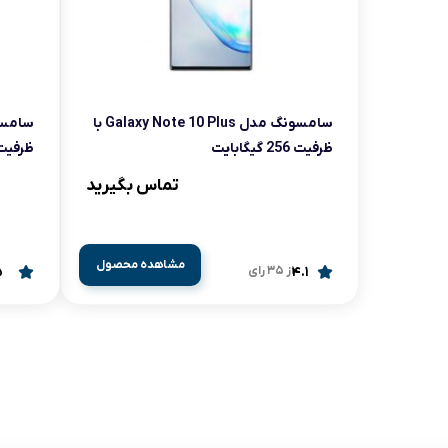
آرام پز
اجاق گاز
اجاق گاز رومیزی
سامسونگ مدل Galaxy Note 10 Plus با
ظرفیت 256 گیگابایت
ظرفیت 256 گیگاب
توستر
تماس بگیرید
جاروبرقی
چرخ گوشت
مشاهده محصول
4.1
از 35 رای
5
خردکن
سایر لوازم خانگی
غذاساز