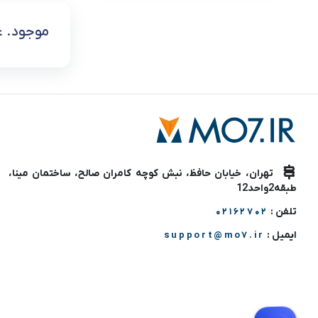
موجود. عر
تهران، خیابان حافظ، نبش کوچه کامران صالح، ساختمان مینا،
طبقه2واحد12
تلفن :
02162702
ایمیل :
support@mo7.ir