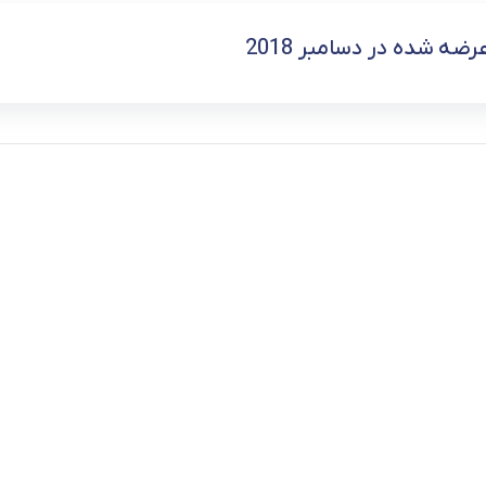
فر
ضه شده در دسامبر 2018
قهوه ساز
گوشتکوب برقی
ماشین ظرفشویی
مایکروویو
مخلوط کن
همزن
هود