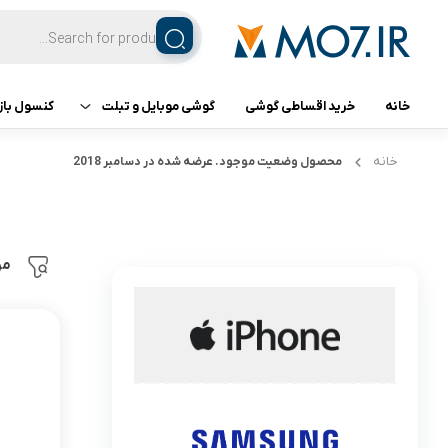
خانه
خرید اقساطی گوشی
گوشی موبایل و تبلت
کنسول باز
تبلت
کنسول ب
خانه
محصول وضعیت
موجود. عرضه شده در دسامبر 2018
گوشی اپل
گوشی سامسونگ
مر
گوشی شیائومی
گوشی ناتینگ فون
گوشی داریا