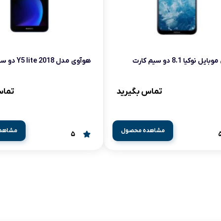
آرام پز
اجاق گاز
اجاق گاز رومیزی
 نوکیا 8.1 دو سیم کارت
هوآوی مدل Y5 lite 2018 دو سیم کارت
توستر
تماس بگیرید
تماس
جاروبرقی
چرخ گوشت
مشاهده محصول
مشاهد
5
خردکن
سایر لوازم خانگی
غذاساز