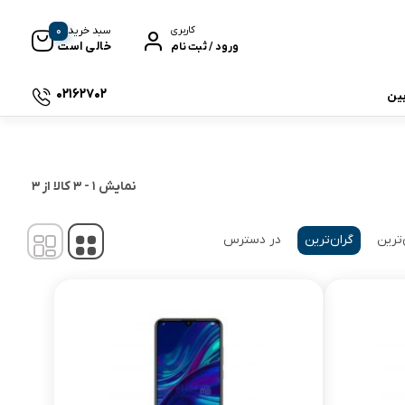
0
سبد خرید
کاربری
خالی است
ورود / ثبت نام
02162702
بین
 جی بی ال
نمایش
1
-
3
کالا از
3
‌ترین
گران‌ترین
در دسترس
نگ
وای