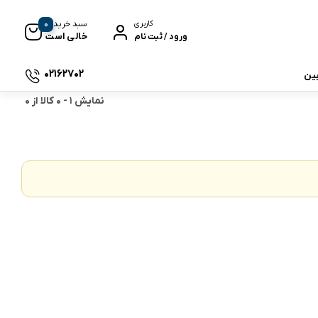
0
سبد خرید
کاربری
خالی است
ورود / ثبت نام
02162702
بین
نمایش
1
-
0
کالا از
0
 جی بی ال
نگ
وای