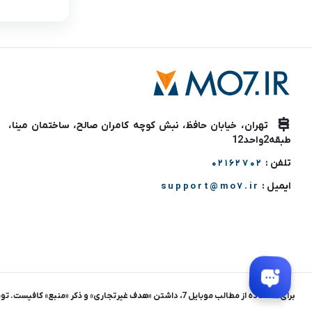
تهران، خیابان حافظ، نبش کوچه کامران صالح، ساختمان مینا،
طبقه2واحد12
تلفن :
02162702
ایمیل :
support@mo7.ir
برای استفاده از مطالب موبایل 7، داشتن «هدف غیرتجاری» و ذکر «منبع» کافیست. توسعه و اجرا : سالار طاعتی