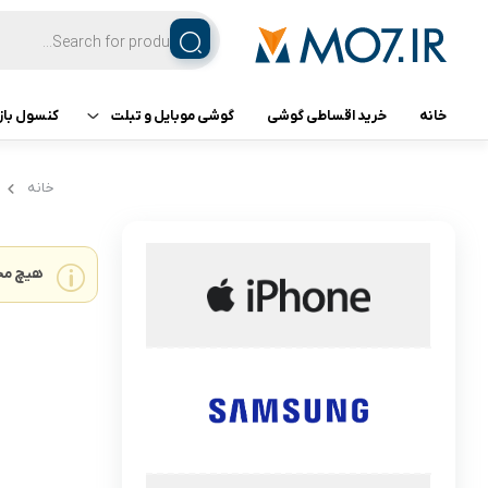
خانه
خرید اقساطی گوشی
گوشی موبایل و تبلت
کنسول باز
تبلت
کنسول ب
خانه
گوشی اپل
هیچ مح
گوشی سامسونگ
گوشی شیائومی
گوشی ناتینگ فون
گوشی داریا