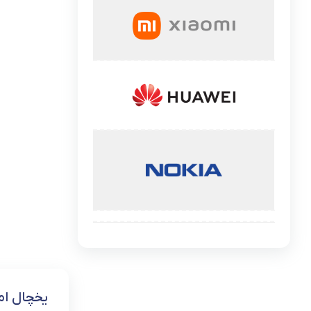
گوشی موتورولا
گوشی نوکیا
گوشی وان پلاس
گوشی اچ تی سی
گوشی ال جی
گوشی کاترپیلار
یخچال ام