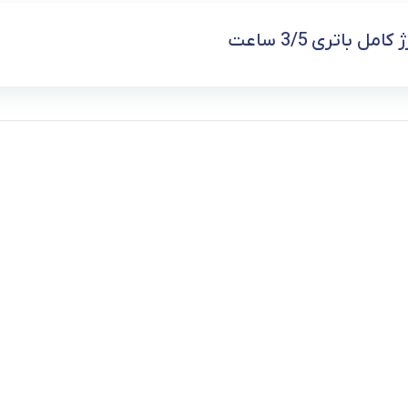
فر
مل باتری 3/5 ساعت
قهوه ساز
گوشتکوب برقی
ماشین ظرفشویی
مایکروویو
مخلوط کن
همزن
هود