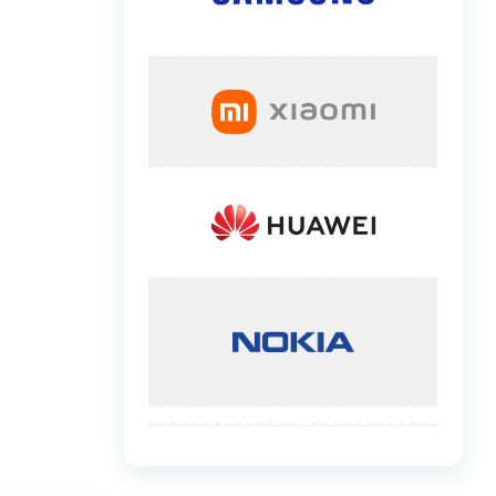
گوشی موتورولا
گوشی نوکیا
گوشی وان پلاس
گوشی اچ تی سی
گوشی ال جی
گوشی کاترپیلار