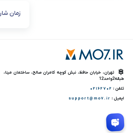
زمان شارژ کا
تهران، خیابان حافظ، نبش کوچه کامران صالح، ساختمان مینا،
طبقه2واحد12
تلفن :
02162702
ایمیل :
support@mo7.ir