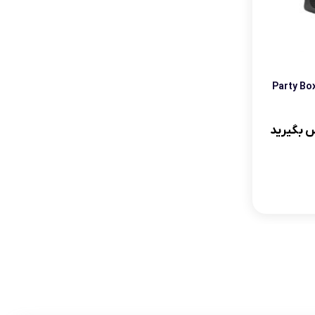
دل Party Box On The
 بگیرید