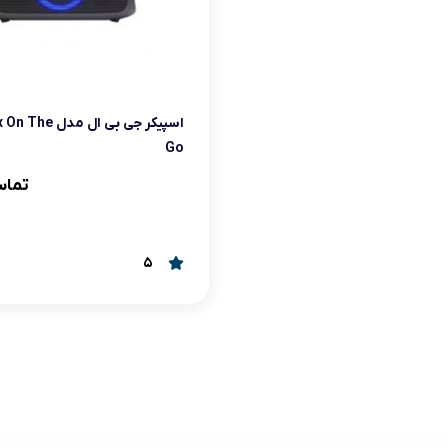
آرام پز
اجاق گاز
اجاق گاز رومیزی
اسپیکر جی بی ال م
Go
توستر
تماس
جاروبرقی
چرخ گوشت
5
خردکن
سایر لوازم خانگی
غذاساز