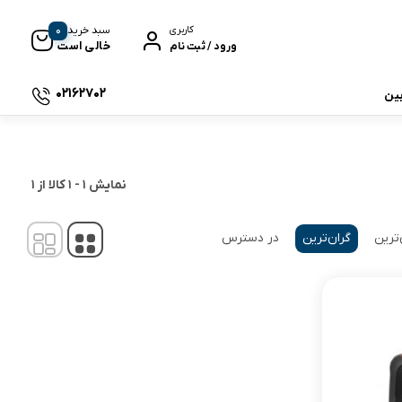
0
سبد خرید
کاربری
خالی است
ورود / ثبت نام
02162702
بین
 جی بی ال
نمایش
1
-
1
کالا از
1
‌ترین
گران‌ترین
در دسترس
نگ
وای