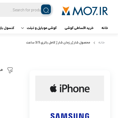
خانه
خرید اقساطی گوشی
گوشی موبایل و تبلت
کنسول باز
تبلت
کنسول ب
خانه
محصول شارژر
زمان شارژ کامل باتری 3/5 ساعت
گوشی اپل
گوشی سامسونگ
مر
گوشی شیائومی
گوشی ناتینگ فون
گوشی داریا